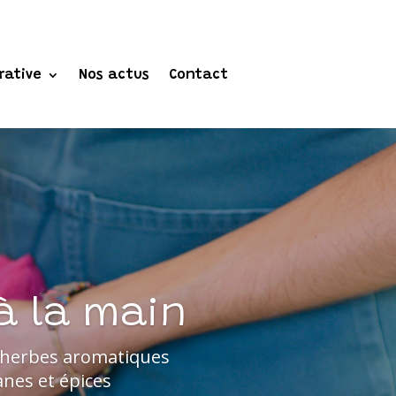
rative
Nos actus
Contact
à la main
es herbes aromatiques
anes et épices