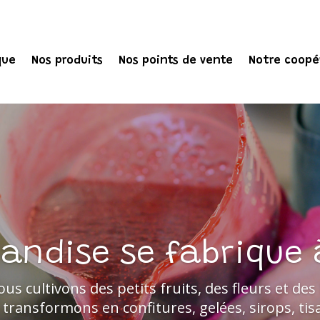
que
Nos produits
Nos points de vente
Notre coopé
andise se fabrique 
ous cultivons des petits fruits, des fleurs et d
 transformons en confitures, gelées, sirops, tis